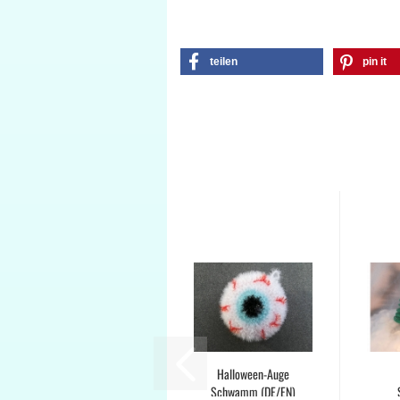
teilen
pin it
Halloween-Auge
Schwamm (DE/EN)