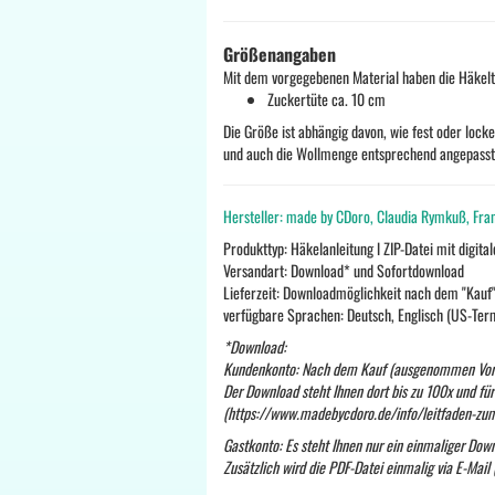
Größenangaben
Mit dem vorgegebenen Material haben die Häkelt
Zuckertüte ca. 10 cm
Die Größe ist abhängig davon, wie fest oder loc
und auch die Wollmenge entsprechend angepasst 
Hersteller: made by CDoro, Claudia Rymkuß, Fra
Produkttyp: Häkelanleitung l ZIP-Datei mit digit
Versandart: Download* und Sofortdownload
Lieferzeit: Downloadmöglichkeit nach dem "Kauf
verfügbare Sprachen: Deutsch, Englisch (US-Ter
*Download:
Kundenkonto: Nach dem Kauf (ausgenommen Vorkas
Der Download steht Ihnen dort bis zu 100x und für
(https://www.madebycdoro.de/info/leitfaden-zu
Gastkonto: Es steht Ihnen nur ein einmaliger Do
Zusätzlich wird die PDF-Datei einmalig via E-Mail