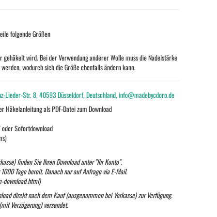
eile folgende Größen
ker gehäkelt wird. Bei der Verwendung anderer Wolle muss die Nadelstärke
werden, wodurch sich die Größe ebenfalls ändern kann.
nz-Lieder-Str. 8, 40593 Düsseldorf, Deutschland, info@madebycdoro.de
aler Häkelanleitung als PDF-Datei zum Download
" oder Sofortdownload
ms)
se) finden Sie Ihren Download unter "Ihr Konto".
 1000 Tage bereit. Danach nur auf Anfrage via E-Mail.
m-download.html)
wnload direkt nach dem Kauf (ausgenommen bei Vorkasse) zur Verfügung.
 (mit Verzögerung) versendet.