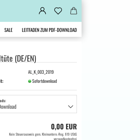
SALE
LEITFADEN ZUM PDF-DOWNLOAD
ltüte (DE/EN)
AL_K_003_2019
it:
Sofortdownload
ads:
0,00 EUR
Kein Steuerausweis gem. Kleinuntern.-Reg. §19 UStG
versandkostenfrei