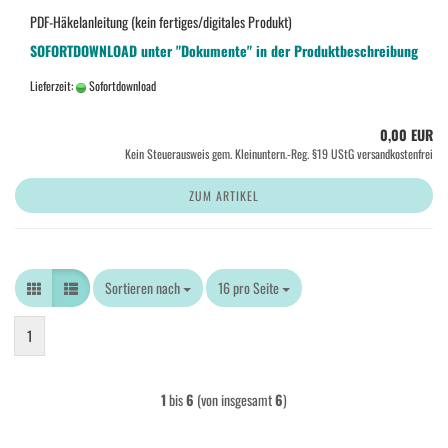
PDF-Häkelanleitung (kein fertiges/digitales Produkt)
SOFORTDOWNLOAD unter "Dokumente" in der Produktbeschreibung
Lieferzeit:
Sofortdownload
0,00 EUR
Kein Steuerausweis gem. Kleinuntern.-Reg. §19 UStG versandkostenfrei
ZUM ARTIKEL
Sortieren nach
Sortieren nach
16 pro Seite
pro Seite
1
1
bis
6
(von insgesamt
6
)