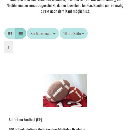
Nachhinein per email zugeschickt, da der Download bei Gastkunden nur einmalig
direkt nach dem Kauf möglich ist.
Sortieren nach
Sortieren nach
16 pro Seite
pro Seite
1
American Football (DE)
PDF-Häkelanleitung (kein fertiges/digitales Produkt)