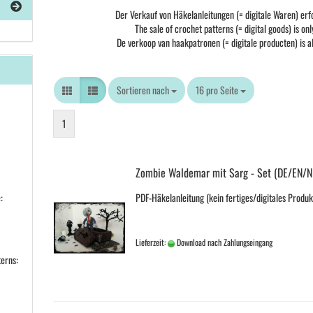
Der Verkauf von Häkelanleitungen (= digitale Waren) erf
The sale of crochet patterns (= digital goods) is on
De verkoop van haakpatronen (= digitale producten) is a
Sortieren nach
Sortieren nach
16 pro Seite
pro Seite
1
Zombie Waldemar mit Sarg - Set (DE/EN/N
PDF-Häkelanleitung (kein fertiges/digitales Produk
:
Lieferzeit:
Download nach Zahlungseingang
terns: