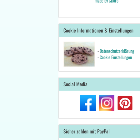
made by CDoro
Cookie Informationen & Einstellungen
-
Datenschutzerklärung
-
Cookie Einstellungen
Social Media
Sicher zahlen mit PayPal