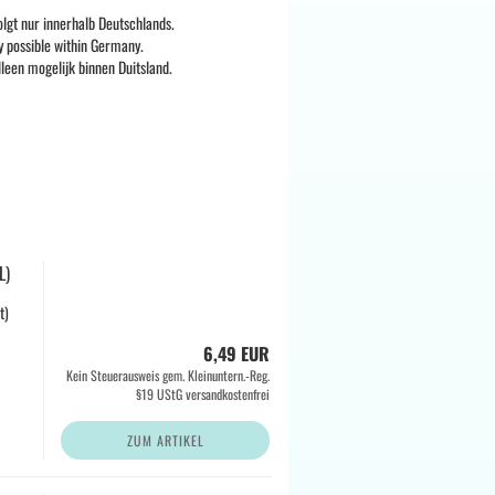
olgt nur innerhalb Deutschlands.
ly possible within Germany.
lleen mogelijk binnen Duitsland.
L)
t)
6,49 EUR
Kein Steuerausweis gem. Kleinuntern.-Reg.
§19 UStG versandkostenfrei
ZUM ARTIKEL